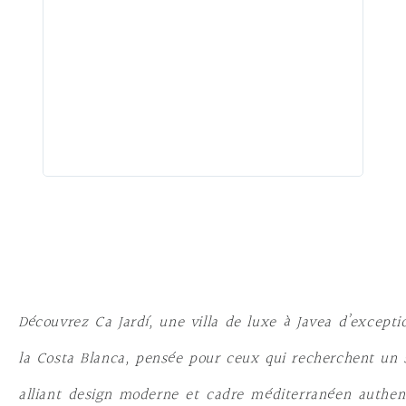
ur
dossie
de
détail
à la c
morce
égalem
seulem
l'aven
une « 
un peu
enfant
Découvrez Ca Jardí, une villa de luxe à Javea d’excepti
la Costa Blanca, pensée pour ceux qui recherchent un 
alliant design moderne et cadre méditerranéen authen