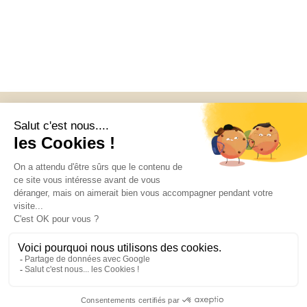
toutes les attentes des voyageurs exigeants. Les amateurs de golf, de gastronomie et de nature apprécieront également la proximité des plus beaux sites de la région.
Grâce à son confort moderne, sa climatisation, son jardin paysager et sa piscine chauffée, cette villa de vacances à Jávea constitue le point de départ idéal pour découvrir
Alicante, Moraira, Dénia et les trésors de la Costa Blanca. Offrez-vous une expérience unique dans une villa de luxe à Jávea avec piscine privée chauffée et profitez d’un
séjour inoubliable sous le soleil espagnol.
Accueil
A propos
Equipements
La villa
Avis
Français
© 2024 Design with love by The Gemini
Studio