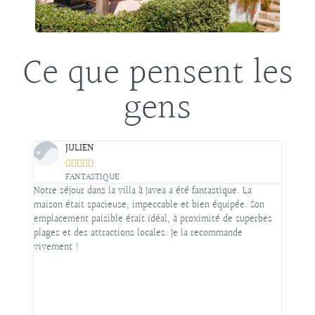
Ce que pensent les
gens
JULIEN
FAMIL









FANTASTIQUE
MAGNI
xes
Notre séjour dans la villa à Javea a été fantastique. La
Nous a
avec
maison était spacieuse, impeccable et bien équipée. Son
le lux
zine
emplacement paisible était idéal, à proximité de superbes
magnif
demeure
plages et des attractions locales. Je la recommande
et un
timité
vivement !
vin cl
uffée
offre 
 salon
avec p
er, et
nous 
ous ne
grâce 